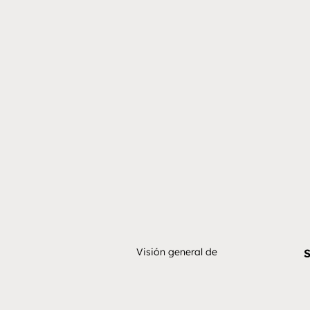
Visión general de
S
vidain
¿Cómo te podemos
ayudar?