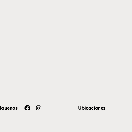
íguenos
Ubicaciones
Saltillo
Monterrey
CDMX