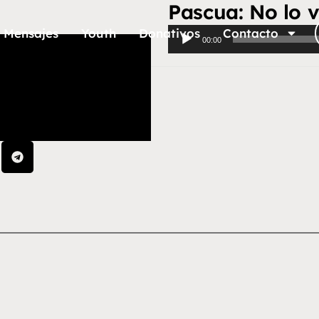
Pascua: No lo v
Mensajes
Youth
Donativos
Reproductor
Contacto
00:00
de
audio