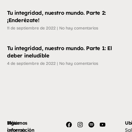
Tu integridad, nuestro mundo. Parte 2:
¡Enderézate!
11 de septiembre de 2022
No hay comentarios
Tu integridad, nuestro mundo. Parte 1: El
deber ineludible
4 de septiembre de 2022
No hay comentarios
Más
Visión
Síguenos
Ub
información
general
Sal