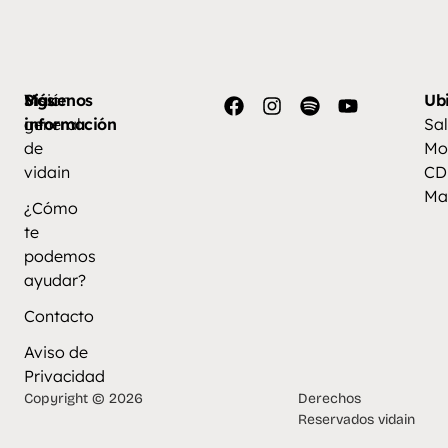
Más
Visión
Síguenos
Ub
información
general
Sal
de
Mo
vidain
CD
Ma
¿Cómo
te
podemos
ayudar?
Contacto
Aviso de
Privacidad
Copyright © 2026
Derechos
Reservados vidain