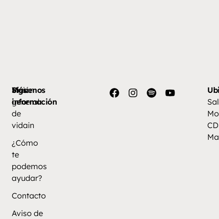
Más
Visión
Síguenos
Ub
información
general
Sal
de
Mo
vidain
CD
Ma
¿Cómo
te
podemos
ayudar?
Contacto
Aviso de