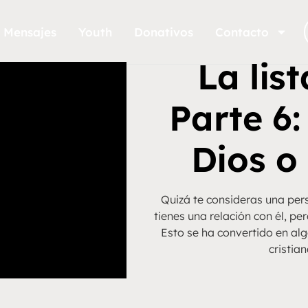
Mensajes
Youth
Donativos
Contacto
La lis
Parte 6
Dios o 
Quizá te consideras una pers
tienes una relación con él, pe
Esto se ha convertido en a
cristian