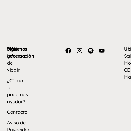
Más
Visión
Síguenos
Ub
información
general
Sal
de
Mo
vidain
CD
Ma
¿Cómo
te
podemos
ayudar?
Contacto
Aviso de
Privacidad