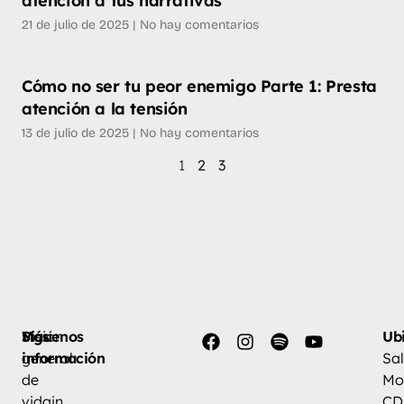
atención a tus narrativas
21 de julio de 2025
No hay comentarios
Cómo no ser tu peor enemigo Parte 1: Presta
atención a la tensión
13 de julio de 2025
No hay comentarios
1
2
3
Más
Visión
Síguenos
Ub
información
general
Sal
de
Mo
vidain
CD