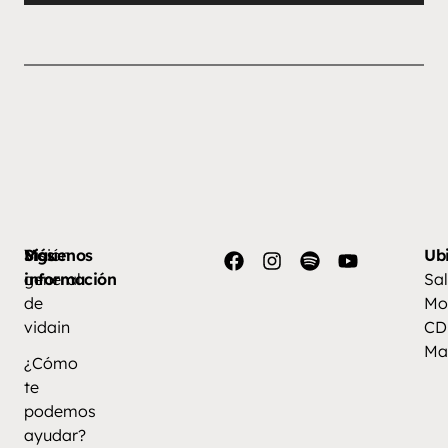
de
audio
Más
Visión
Síguenos
Ub
información
general
Sal
de
Mo
vidain
CD
Ma
¿Cómo
te
podemos
ayudar?