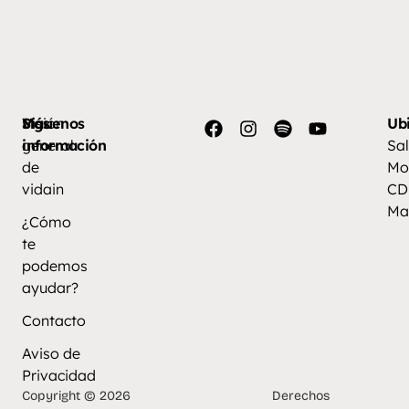
Más
Visión
Síguenos
Ub
información
general
Sal
de
Mo
vidain
CD
Ma
¿Cómo
te
podemos
ayudar?
Contacto
Aviso de
Privacidad
Copyright © 2026
Derechos