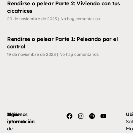
Rendirse o pelear Parte 2: Viviendo con tus
cicatrices
26 de noviembre de 2023
No hay comentarios
Rendirse o pelear Parte 1: Peleando por el
control
19 de noviembre de 2023
No hay comentarios
Más
Visión
Síguenos
Ub
información
general
Sal
de
Mo