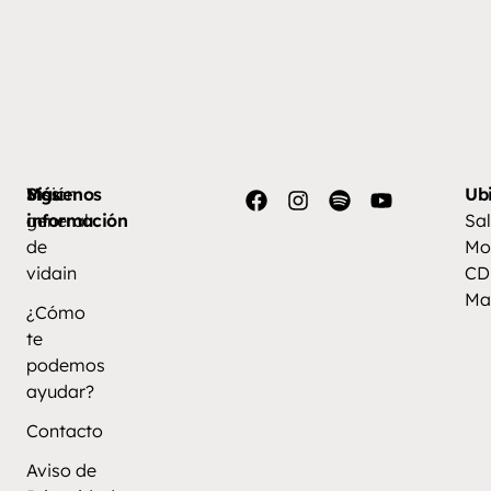
Más
Visión
Síguenos
Ub
información
general
Sal
de
Mo
vidain
CD
Ma
¿Cómo
te
podemos
ayudar?
Contacto
Aviso de