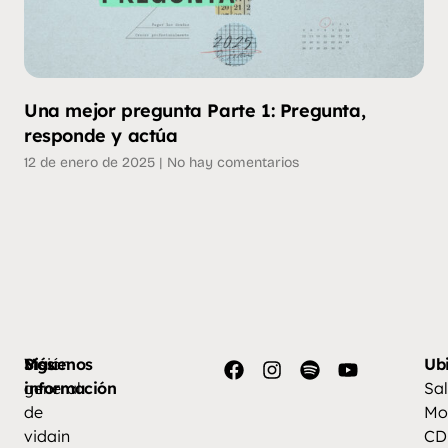
Una mejor pregunta Parte 1: Pregunta,
responde y actúa
12 de enero de 2025
No hay comentarios
Más
Visión
Síguenos
Ub
información
general
Sal
de
Mo
vidain
CD