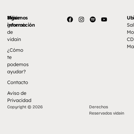
Más
Visión
Síguenos
Ub
información
general
Sal
de
Mo
vidain
CD
Ma
¿Cómo
te
podemos
ayudar?
Contacto
Aviso de
Privacidad
Copyright © 2026
Derechos
Reservados vidain