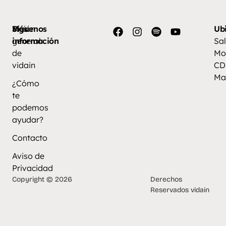
Más
Visión
Síguenos
Ub
información
general
Sal
de
Mo
vidain
CD
Ma
¿Cómo
te
podemos
ayudar?
Contacto
Aviso de
Privacidad
Copyright © 2026
Derechos
Reservados vidain