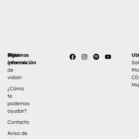
Más
Visión
Síguenos
Ub
información
general
Sal
de
Mo
vidain
CD
Ma
¿Cómo
te
podemos
ayudar?
Contacto
Aviso de