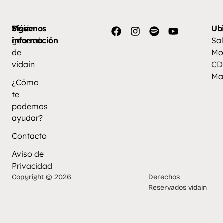
Más
Visión
Síguenos
Ub
información
general
Sal
de
Mo
vidain
CD
Ma
¿Cómo
te
podemos
ayudar?
Contacto
Aviso de
Privacidad
Copyright © 2026
Derechos
Reservados vidain