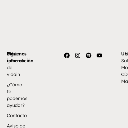
Más
Visión
Síguenos
Ub
información
general
Sal
de
Mo
vidain
CD
Ma
¿Cómo
te
podemos
ayudar?
Contacto
Aviso de