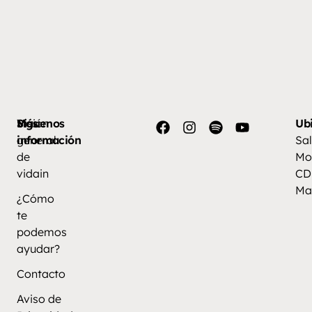
Más
Visión
Síguenos
Ub
información
general
Sal
de
Mo
vidain
CD
Ma
¿Cómo
te
podemos
ayudar?
Contacto
Aviso de