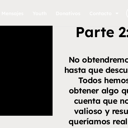
Mensajes
Youth
Donativos
Contacto
Parte 2
No obtendremo
hasta que descu
Todos hemos
obtener algo q
cuenta que n
valioso y res
queríamos real