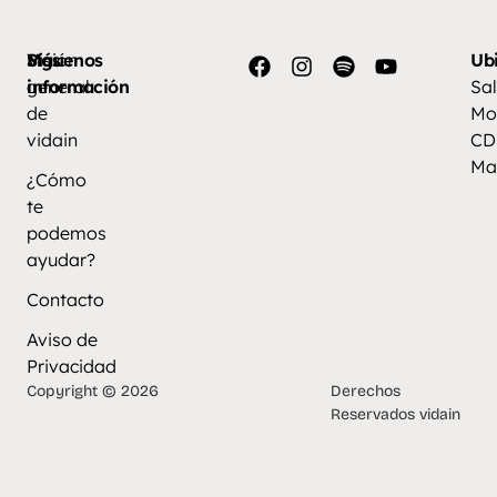
Más
Visión
Síguenos
Ub
información
general
Sal
de
Mo
vidain
CD
Ma
¿Cómo
te
podemos
ayudar?
Contacto
Aviso de
Privacidad
Copyright © 2026
Derechos
Reservados vidain