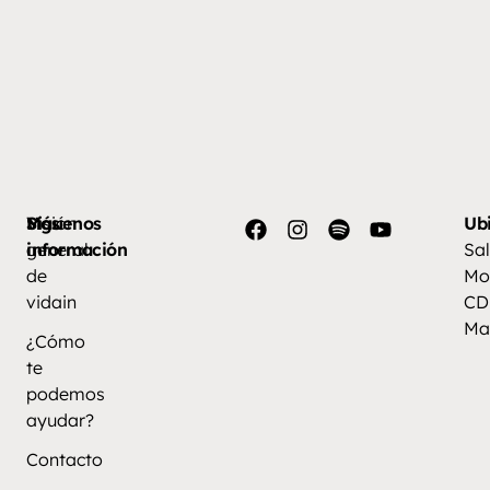
Más
Visión
Síguenos
Ub
información
general
Sal
de
Mo
vidain
CD
Ma
¿Cómo
te
podemos
ayudar?
Contacto