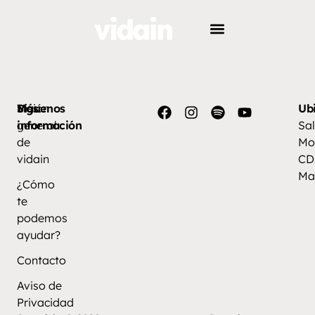
Más
Visión
Síguenos
Ub
información
general
Sal
de
Mo
vidain
CD
Ma
¿Cómo
te
podemos
ayudar?
Contacto
Aviso de
Privacidad