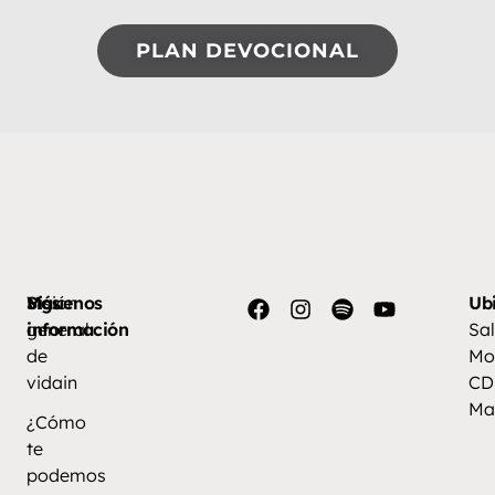
PLAN DEVOCIONAL
Más
Visión
Síguenos
Ub
información
general
Sal
de
Mo
vidain
CD
Ma
¿Cómo
te
podemos