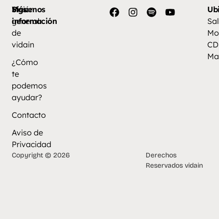
Más
Visión
Síguenos
Ub
información
general
Sal
de
Mo
vidain
CD
Ma
¿Cómo
te
podemos
ayudar?
Contacto
Aviso de
Privacidad
Copyright © 2026
Derechos
Reservados vidain