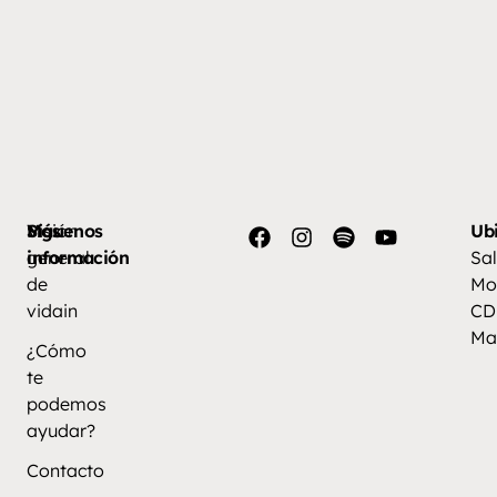
Más
Visión
Síguenos
Ub
información
general
Sal
de
Mo
vidain
CD
Ma
¿Cómo
te
podemos
ayudar?
Contacto