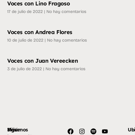
Voces con Lino Fragoso
17 de julio de 2022
No hay comentarios
Voces con Andrea Flores
10 de julio de 2022
No hay comentarios
Voces con Juan Vereecken
3 de julio de 2022
No hay comentarios
Más
Visión
Síguenos
Ub