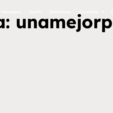
Mensajes
Youth
Donativos
Contacto
a: unamejor