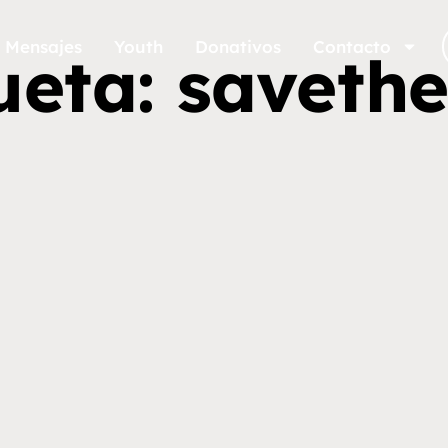
Mensajes
Youth
Donativos
Contacto
ueta: saveth