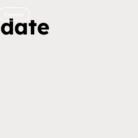
Conoce
edate