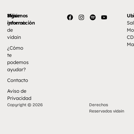
Más
Visión
Síguenos
Ub
información
general
Sal
de
Mo
vidain
CD
Ma
¿Cómo
te
podemos
ayudar?
Contacto
Aviso de
Privacidad
Copyright © 2026
Derechos
Reservados vidain