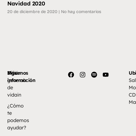
Navidad 2020
20 de diciembre de 2020
No hay comentarios
Más
Visión
Síguenos
Ub
información
general
Sal
de
Mo
vidain
CD
Ma
¿Cómo
te
podemos
ayudar?