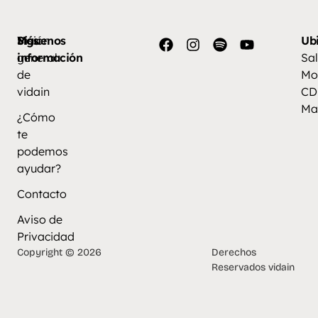
Más
Visión
Síguenos
Ub
información
general
Sal
de
Mo
vidain
CD
Ma
¿Cómo
te
podemos
ayudar?
Contacto
Aviso de
Privacidad
Copyright © 2026
Derechos
Reservados vidain