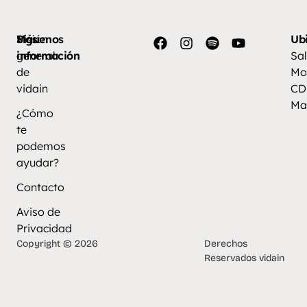
Más
Visión
Síguenos
Ub
información
general
Sal
de
Mo
vidain
CD
Ma
¿Cómo
te
podemos
ayudar?
Contacto
Aviso de
Privacidad
Copyright © 2026
Derechos
Reservados vidain