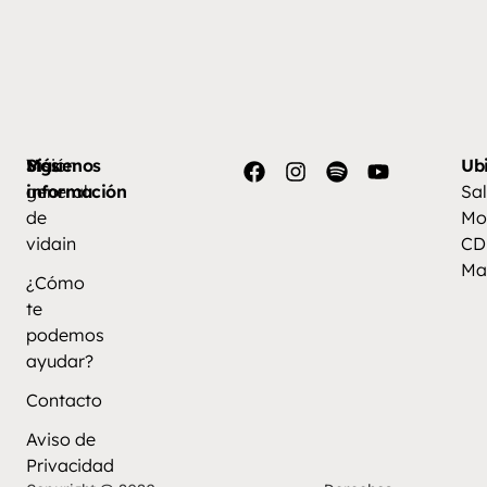
Más
Visión
Síguenos
Ub
información
general
Sal
de
Mo
vidain
CD
Ma
¿Cómo
te
podemos
ayudar?
Contacto
Aviso de
Privacidad