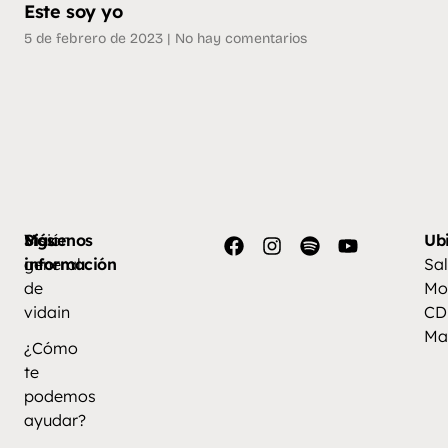
Este soy yo
5 de febrero de 2023
No hay comentarios
Más
Visión
Síguenos
Ub
información
general
Sal
de
Mo
vidain
CD
Ma
¿Cómo
te
podemos
ayudar?