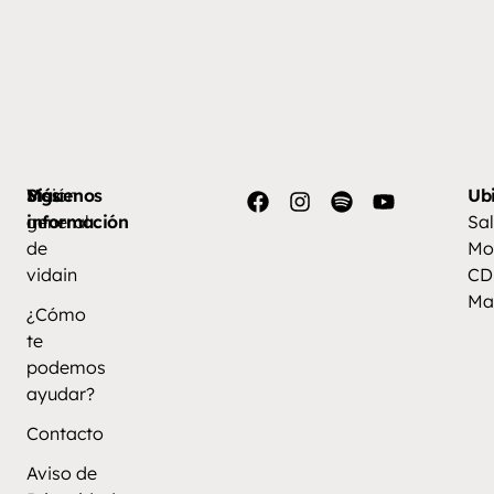
Más
Visión
Síguenos
Ub
información
general
Sal
de
Mo
vidain
CD
Ma
¿Cómo
te
podemos
ayudar?
Contacto
Aviso de