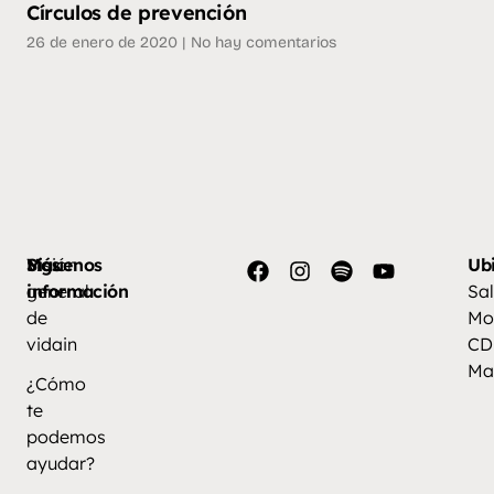
Círculos de prevención
26 de enero de 2020
No hay comentarios
Más
Visión
Síguenos
Ub
información
general
Sal
de
Mo
vidain
CD
Ma
¿Cómo
te
podemos
ayudar?