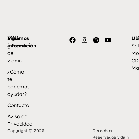
Más
Visión
Síguenos
Ub
información
general
Sal
de
Mo
vidain
CD
Ma
¿Cómo
te
podemos
ayudar?
Contacto
Aviso de
Privacidad
Copyright © 2026
Derechos
Reservados vidain