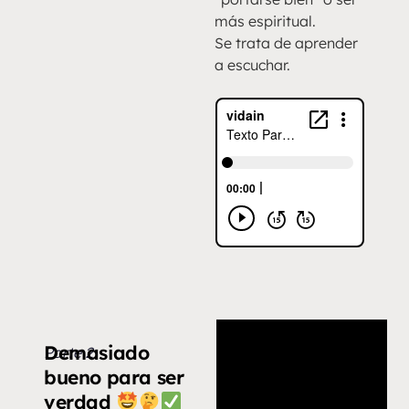
más espiritual.
Se trata de aprender
a escuchar.
Demasiado
Parte 2
bueno para ser
verdad