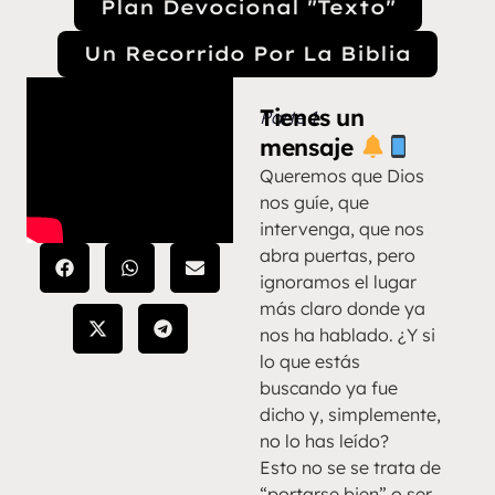
Plan Devocional "Texto"
Un Recorrido Por La Biblia
Tienes un
Parte 1
mensaje
Queremos que Dios
nos guíe, que
intervenga, que nos
abra puertas, pero
ignoramos el lugar
más claro donde ya
nos ha hablado. ¿Y si
lo que estás
buscando ya fue
dicho y, simplemente,
no lo has leído?
Esto no se se trata de
“portarse bien” o ser