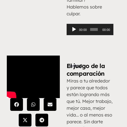
familiar?
Hablemos sobre
culpar.
Reproductor
00:00
00:00
de
audio
El juego de la
Parte 3
comparación
Miras a tu alrededor
y parece que todos
están logrando más
que tú. Mejor trabajo,
mejor casa, mejor
vida… o al menos eso
parece. Sin darte