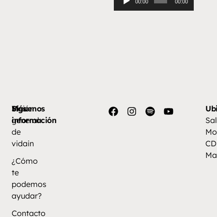
00:00
00:00
de
audio
Más
Visión
Síguenos
Ub
información
general
Sal
de
Mo
vidain
CD
Ma
¿Cómo
te
podemos
ayudar?
Contacto