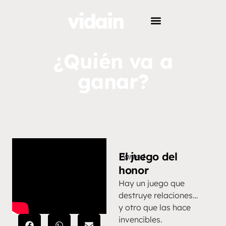
¿Quién va a
ganar?
El juego del
Parte 1
honor
Hay un juego que
destruye relaciones…
y otro que las hace
invencibles.