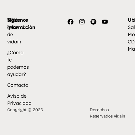
Más
Visión
Síguenos
Ub
información
general
Sal
de
Mo
vidain
CD
Ma
¿Cómo
te
podemos
ayudar?
Contacto
Aviso de
Privacidad
Copyright © 2026
Derechos
Reservados vidain