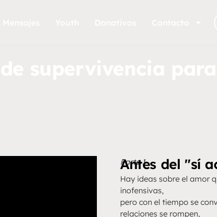
Mensajes
Youth
Donativos
Contacto
de supervivencia para
Antes del "sí 
Parte 1
Hay ideas sobre el amor q
inofensivas,
pero con el tiempo se conv
relaciones se rompen,