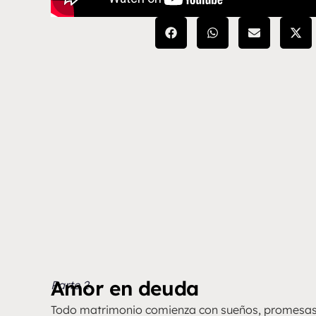
Amor en deuda
Parte 2
Todo matrimonio comienza con sueños, promesas