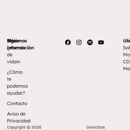
Más
Visión
Síguenos
Ub
información
general
Sal
de
Mo
vidain
CD
Ma
¿Cómo
te
podemos
ayudar?
Contacto
Aviso de
Privacidad
Copyright © 2026
Derechos