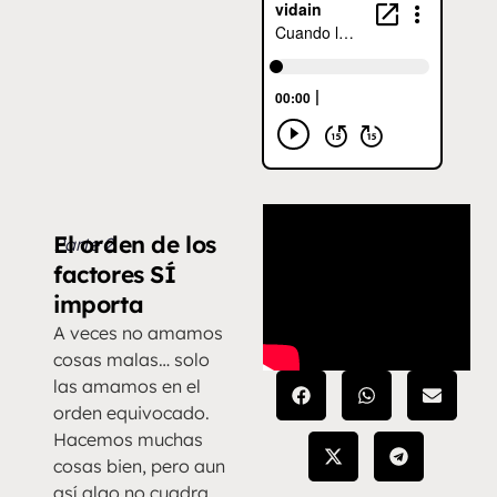
El orden de los
Parte 2
factores SÍ
importa
A veces no amamos
cosas malas… solo
las amamos en el
orden equivocado.
Hacemos muchas
cosas bien, pero aun
así algo no cuadra.