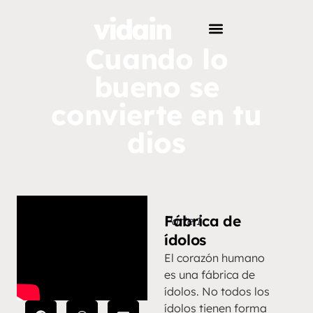
Cuando lo
bueno se
convierte en tu
dios
Fábrica de
Parte 1
ídolos
El corazón humano
es una fábrica de
ídolos. No todos los
ídolos tienen forma