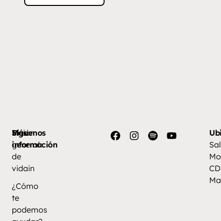
Más
Visión
Síguenos
Ub
información
general
Sal
de
Mo
vidain
CD
Ma
¿Cómo
te
podemos