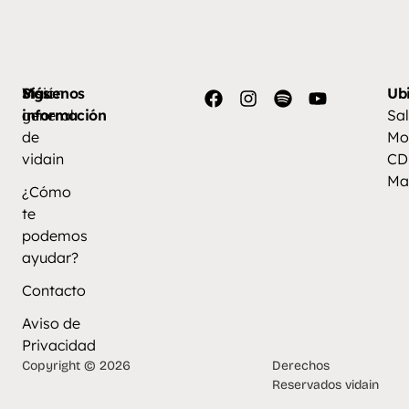
Más
Visión
Síguenos
Ub
información
general
Sal
de
Mo
vidain
CD
Ma
¿Cómo
te
podemos
ayudar?
Contacto
Aviso de
Privacidad
Copyright © 2026
Derechos
Reservados vidain