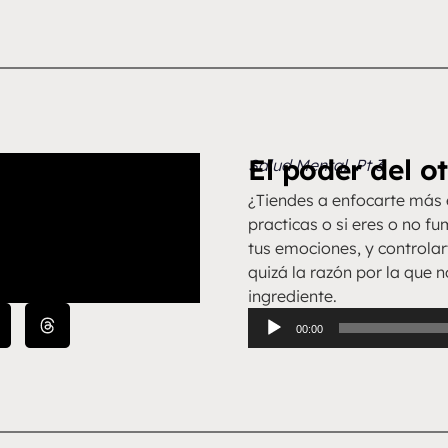
de
flecha
arriba/abajo
para
aumentar
o
disminuir
El poder del o
Salud Mental. Pt 3
el
volumen.
¿Tiendes a enfocarte más e
practicas o si eres o no f
tus emociones, y controlar
quizá la razón por la que
ingrediente.
Reproductor
00:00
de
audio