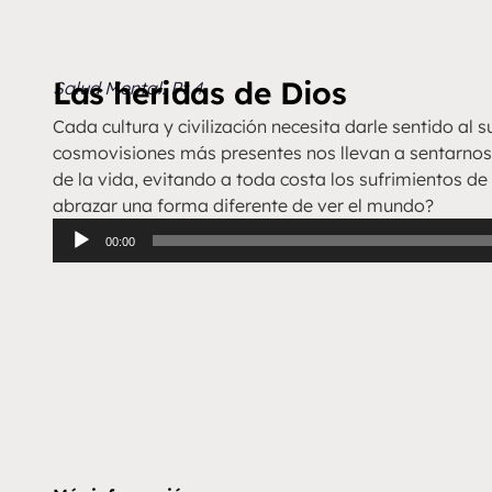
Las heridas de Dios
Salud Mental. Pt 4
Cada cultura y civilización necesita darle sentido al s
cosmovisiones más presentes nos llevan a sentarnos 
de la vida, evitando a toda costa los sufrimientos de 
abrazar una forma diferente de ver el mundo?
Reproductor
00:00
de
audio