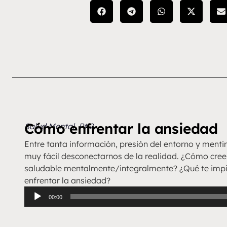
Cómo enfrentar la ansiedad
Salud Mental. Pt 2
Entre tanta información, presión del entorno y menti
muy fácil desconectarnos de la realidad. ¿Cómo cree
saludable mentalmente/integralmente? ¿Qué te imp
enfrentar la ansiedad?
Reproductor
00:00
de
audio