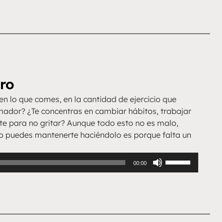
tro
n lo que comes, en la cantidad de ejercicio que
umador? ¿Te concentras en cambiar hábitos, trabajar
te para no gritar? Aunque todo esto no es malo,
 no puedes mantenerte haciéndolo es porque falta un
Utiliza
00:00
las
teclas
de
flecha
arriba/abajo