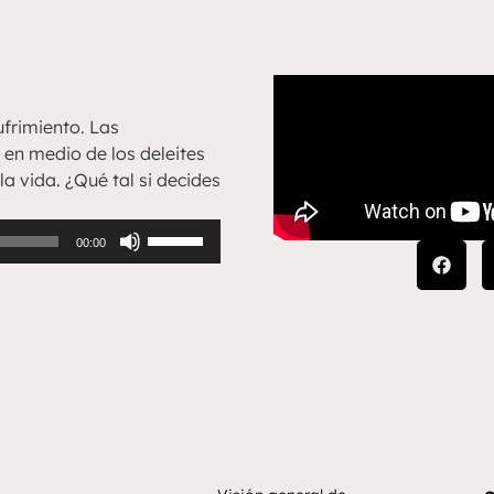
ufrimiento. Las
en medio de los deleites
la vida. ¿Qué tal si decides
Utiliza
00:00
las
teclas
de
flecha
arriba/abajo
para
aumentar
o
disminuir