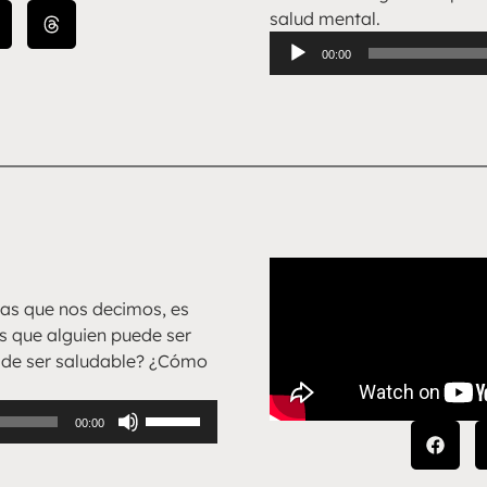
salud mental.
Reproductor
00:00
de
audio
ras que nos decimos, es
s que alguien puede ser
ide ser saludable? ¿Cómo
Utiliza
00:00
las
teclas