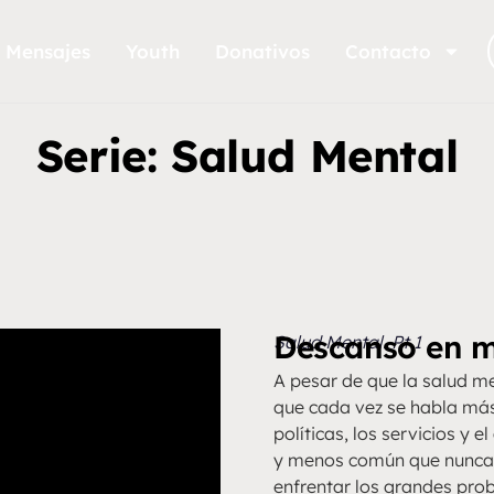
Mensajes
Youth
Donativos
Contacto
Serie: Salud Mental
Descanso en m
Salud Mental. Pt 1
A pesar de que la salud m
que cada vez se habla más 
políticas, los servicios y 
y menos común que nunca. 
enfrentar los grandes pro