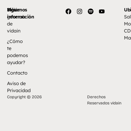
Más
Visión
Síguenos
Ub
información
general
Sal
de
Mo
vidain
CD
Ma
¿Cómo
te
podemos
ayudar?
Contacto
Aviso de
Privacidad
Copyright © 2026
Derechos
Reservados vidain