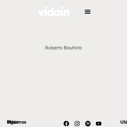
Roberto Bautista
Más
Visión
Síguenos
Ub