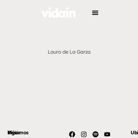
Lauro de La Garza
Más
Visión
Síguenos
Ub