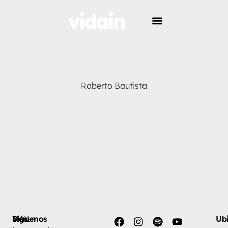
Roberto Bautista
Más
Visión
Síguenos
Ub