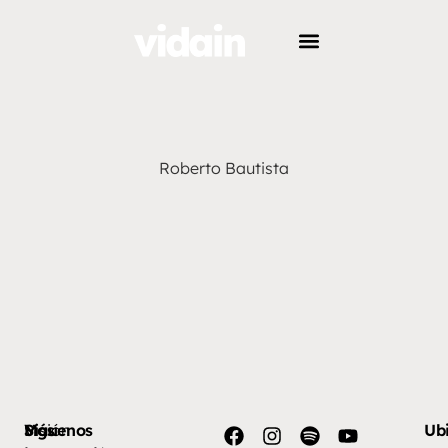
Roberto Bautista
Más
Visión
Síguenos
Ub